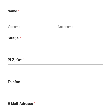
Name
*
Vorname
Nachname
Straße
*
PLZ, Ort
*
Telefon
*
*
E-Mail-Adresse
*
E
-