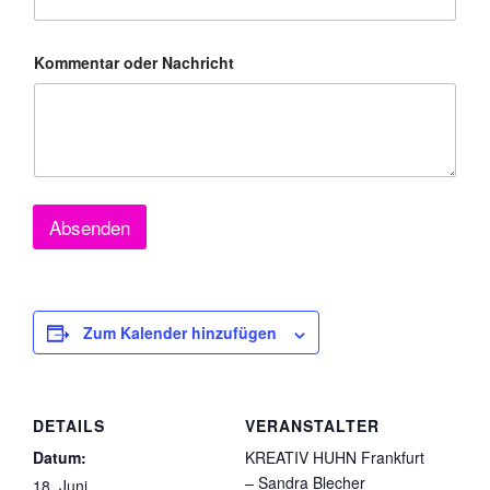
M
a
i
l
Kommentar oder Nachricht
-
A
d
r
e
s
s
e
Absenden
*
Zum Kalender hinzufügen
DETAILS
VERANSTALTER
Datum:
KREATIV HUHN Frankfurt
– Sandra Blecher
18. Juni