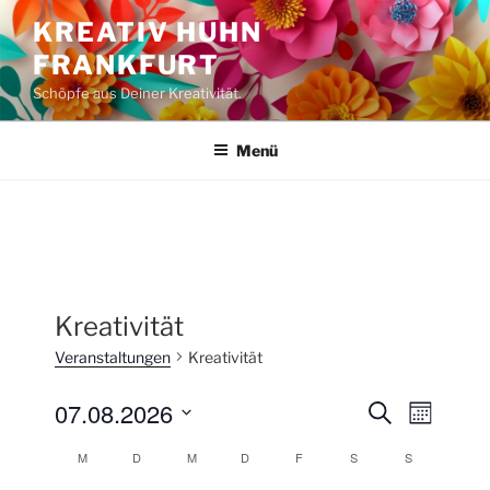
Zum
KREATIV HUHN
Inhalt
FRANKFURT
springen
Schöpfe aus Deiner Kreativität.
Menü
Kreativität
Veranstaltungen
Kreativität
07.08.2026
V
V
S
M
u
e
e
o
D
c
M
D
M
D
F
S
S
K
n
r
a
r
h
a