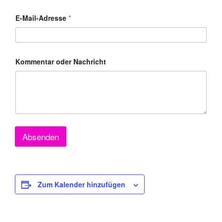
E-Mail-Adresse
*
O
Kommentar oder Nachricht
r
t
P
L
Z
,
N
a
m
Absenden
e
Zum Kalender hinzufügen