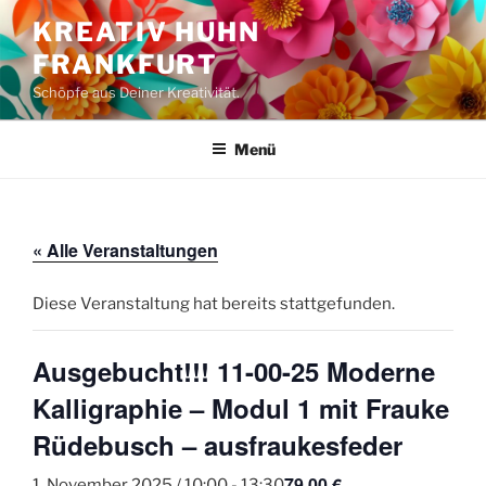
Zum
KREATIV HUHN
Inhalt
FRANKFURT
springen
Schöpfe aus Deiner Kreativität.
Menü
« Alle Veranstaltungen
Diese Veranstaltung hat bereits stattgefunden.
Ausgebucht!!! 11-00-25 Moderne
Kalligraphie – Modul 1 mit Frauke
Rüdebusch – ausfraukesfeder
79,00 €
1. November 2025 / 10:00
-
13:30