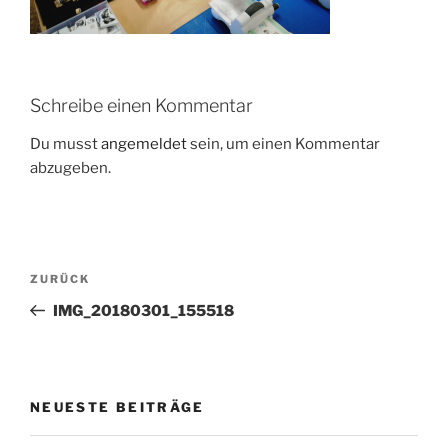
Schreibe einen Kommentar
Du musst
angemeldet
sein, um einen Kommentar
abzugeben.
Beitrags-
Vorheriger
ZURÜCK
Navigation
Beitrag
IMG_20180301_155518
NEUESTE BEITRÄGE