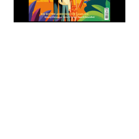
Lichtschritte
„Ein Moment, in dem sichtbar wird, was sonst oft
unsichtbar bleibt: das eigene innere Leuchten.“
Gemeinsam mit Eli, dem Glühwürmchen, tauchen
Kinder (6-12 Jahre) mit Mama oder Papa in einen
besonderen Erlebnisraum voller Musik, Kreativität und
Verbindung ein.