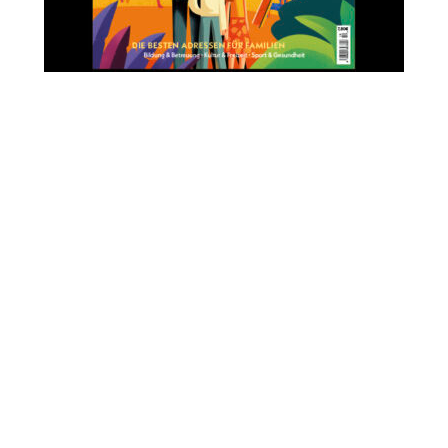
Lichtschritte
„Ein Moment, in dem sichtbar wird, was sonst oft
unsichtbar bleibt: das eigene innere Leuchten.“
Gemeinsam mit Eli, dem Glühwürmchen, tauchen
Kinder (6-12 Jahre) mit Mama oder Papa in einen
besonderen Erlebnisraum voller Musik, Kreativität und
Verbindung ein.