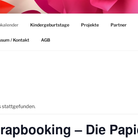
HUHN FRANKFURT
kalender
Kindergeburtstage
Projekte
Partner
.
ssum / Kontakt
AGB
s stattgefunden.
crapbooking – Die Papi