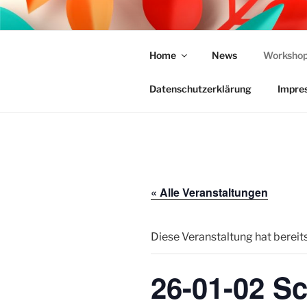
Zum
Inhalt
KREATIV 
springen
Home
News
Workshop
Schöpfe aus Deiner Kreativität
Datenschutzerklärung
Impre
« Alle Veranstaltungen
Diese Veranstaltung hat bereit
26-01-02 S