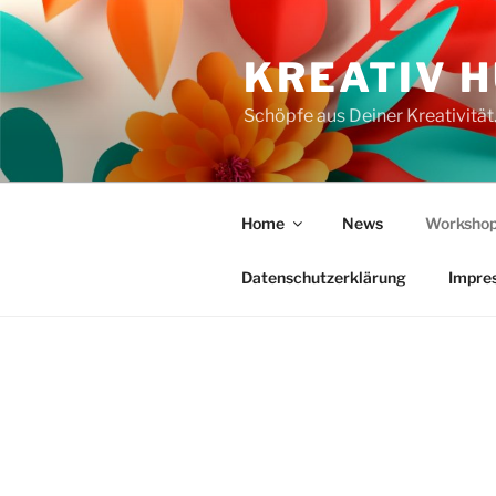
Zum
Inhalt
KREATIV 
springen
Schöpfe aus Deiner Kreativität
Home
News
Workshop
Datenschutzerklärung
Impre