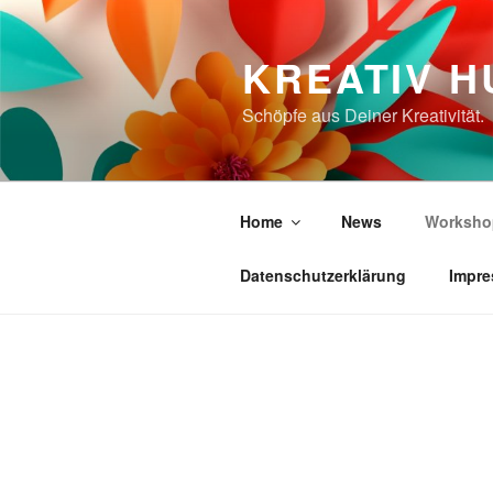
Zum
Inhalt
KREATIV 
springen
Schöpfe aus Deiner Kreativität.
Home
News
Worksho
Datenschutzerklärung
Impre