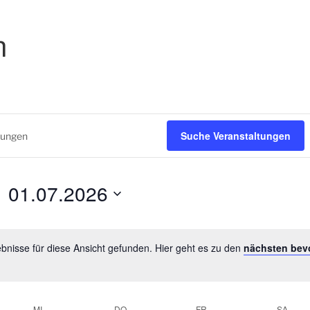
n
Suche Veranstaltungen
01.07.2026
D
a
bnisse für diese Ansicht gefunden. Hier geht es zu den
t
nächsten bev
H
u
i
m
n
w
w
MI.
DO.
FR.
SA.