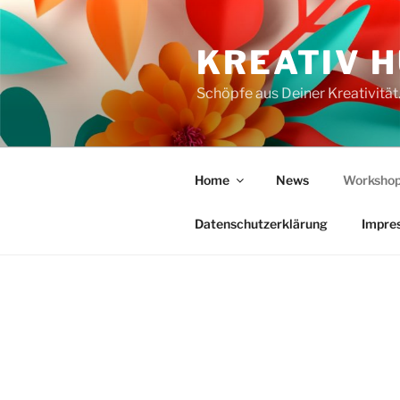
Zum
Inhalt
KREATIV 
springen
Schöpfe aus Deiner Kreativität
Home
News
Workshop
Datenschutzerklärung
Impre