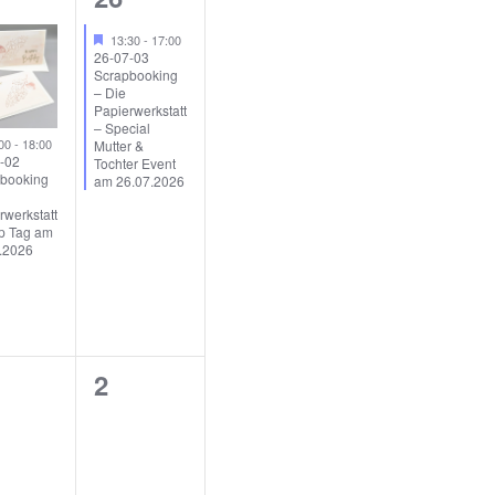
t
n
a
V
s
u
v
,
H
13:30
-
17:00
e
26-07-03
e
i
t
n
r
Scrapbooking
v
– Die
g
r
a
g
o
Papierwerkstatt
r
a
– Special
a
l
e
g
:00
-
18:00
Mutter &
t
e
-02
Tochter Event
n
t
n
h
booking
am 26.07.2026
i
o
s
u
b
rwerkstatt
,
o
e
p Tag am
t
n
.2026
n
n
a
g
l
e
t
n
0
2
u
,
V
n
e
g