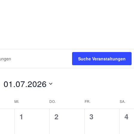
Suche Veranstaltungen
01.07.2026
D
a
MI.
DO.
FR.
SA.
t
u
0
0
0
0
1
2
3
4
m
V
V
V
V
w