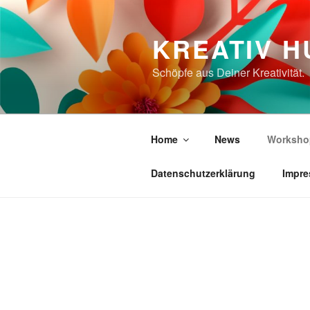
Zum
Inhalt
KREATIV 
springen
Schöpfe aus Deiner Kreativität.
Home
News
Worksho
Datenschutzerklärung
Impre