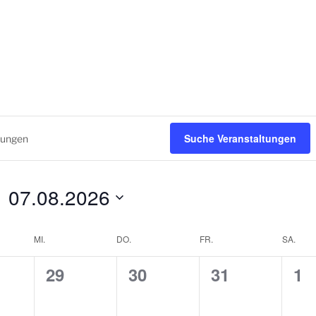
Suche Veranstaltungen
07.08.2026
D
a
MI.
DO.
FR.
SA.
t
0
0
0
0
u
29
30
31
1
m
V
V
V
V
w