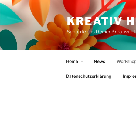
Zum
Inhalt
KREATIV 
springen
Schöpfe aus Deiner Kreativität
Home
News
Workshop
Datenschutzerklärung
Impre