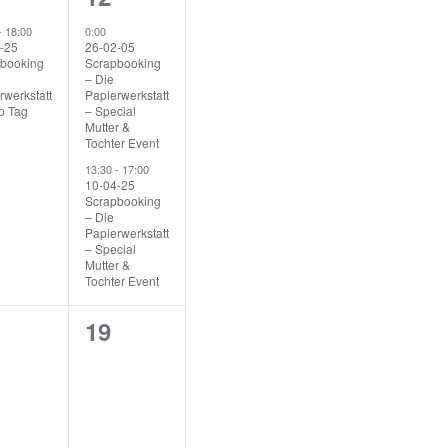
s
n
V
-
18:00
0:00
t
-25
26-02-05
s
e
booking
Scrapbooking
a
– Die
i
r
rwerkstatt
Papierwerkstatt
c
p Tag
– Special
l
a
Mutter &
h
Tochter Event
t
n
13:30
-
17:00
t
u
10-04-25
s
e
Scrapbooking
n
– Die
t
n
Papierwerkstatt
g
– Special
a
-
Mutter &
Tochter Event
,
N
l
a
0
19
t
v
V
u
i
e
n
g
r
g
a