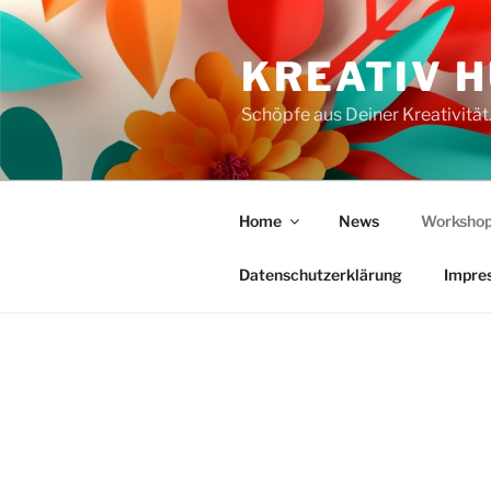
Zum
Inhalt
KREATIV 
springen
Schöpfe aus Deiner Kreativität
Home
News
Workshop
Datenschutzerklärung
Impre