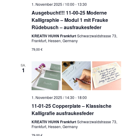
a
l
h
1. November 2025 / 10:00
-
13:30
l
l
t
Ausgebucht!!! 11-00-25 Moderne
e
u
Kalligraphie – Modul 1 mit Frauke
t
n
Rüdebusch – ausfraukesfeder
n
u
.
g
KREATIV HUHN Frankfurt
Schwarzwaldstrasse 73,
n
Frankfurt, Hessen, Germany
A
g
n
79,00 €
e
s
n
i
SA.
1
S
c
u
h
t
c
e
h
1. November 2025 / 14:30
-
18:00
n
e
11-01-25 Copperplate – Klassische
-
Kalligrafie ausfraukesfeder
u
N
n
KREATIV HUHN Frankfurt
Schwarzwaldstrasse 73,
a
Frankfurt, Hessen, Germany
d
v
79,00 €