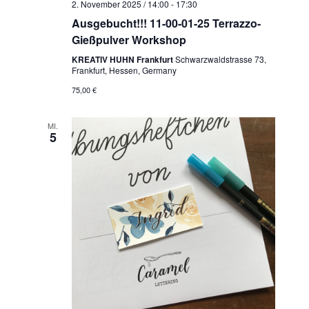
2. November 2025 / 14:00
-
17:30
t
Ausgebucht!!! 11-00-01-25 Terrazzo-
i
Gießpulver Workshop
o
KREATIV HUHN Frankfurt
Schwarzwaldstrasse 73,
n
Frankfurt, Hessen, Germany
75,00 €
MI.
5