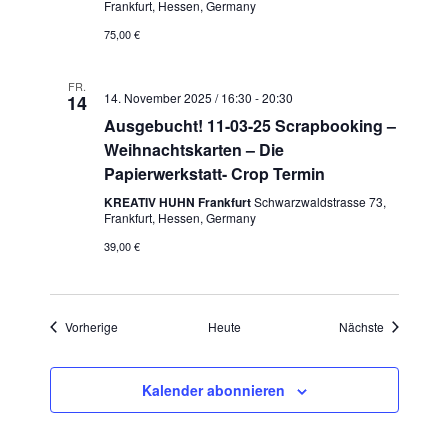
Frankfurt, Hessen, Germany
75,00 €
FR.
14. November 2025 / 16:30
-
20:30
14
Ausgebucht! 11-03-25 Scrapbooking –
Weihnachtskarten – Die
Papierwerkstatt- Crop Termin
KREATIV HUHN Frankfurt
Schwarzwaldstrasse 73,
Frankfurt, Hessen, Germany
39,00 €
Veranstaltungen
Veranstaltu
Vorherige
Heute
Nächste
Kalender abonnieren