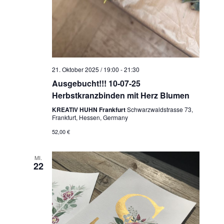
d
v
A
i
n
g
s
a
t
i
21. Oktober 2025 / 19:00
-
21:30
i
c
Ausgebucht!!! 10-07-25
o
h
Herbstkranzbinden mit Herz Blumen
n
t
KREATIV HUHN Frankfurt
Schwarzwaldstrasse 73,
Frankfurt, Hessen, Germany
e
52,00 €
n
,
MI.
N
22
a
v
i
g