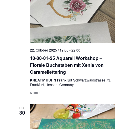
a
t
i
o
n
22. Oktober 2025 / 19:00
-
22:00
10-00-01-25 Aquarell Workshop –
Florale Buchstaben mit Xenia von
Caramellettering
KREATIV HUHN Frankfurt
Schwarzwaldstrasse 73,
Frankfurt, Hessen, Germany
69,00 €
DO.
30