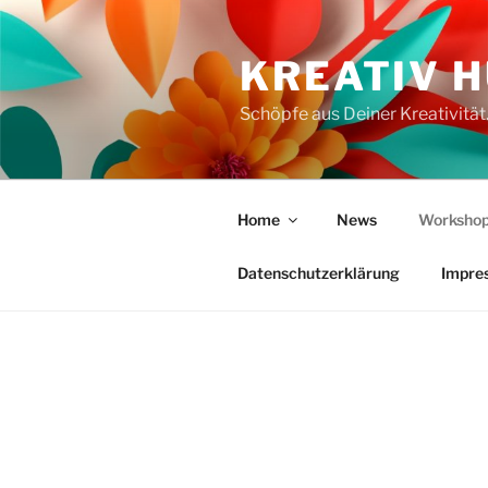
Zum
Inhalt
KREATIV 
springen
Schöpfe aus Deiner Kreativität
Home
News
Workshop
Datenschutzerklärung
Impre