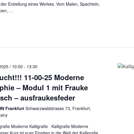
 der Erstellung eines Werkes. Vom Malen, Spachteln,
ben,
…
2025 / 10:00
-
13:30
cht!!! 11-00-25 Moderne
aphie – Modul 1 mit Frauke
ch – ausfraukesfeder
N Frankfurt
Schwarzwaldstrasse 73, Frankfurt,
many
grafie Moderne Kalligrafie Kalligrafie Moderne
ieser Kurs ist euer Einstieg in die Welt der Kalligrafie