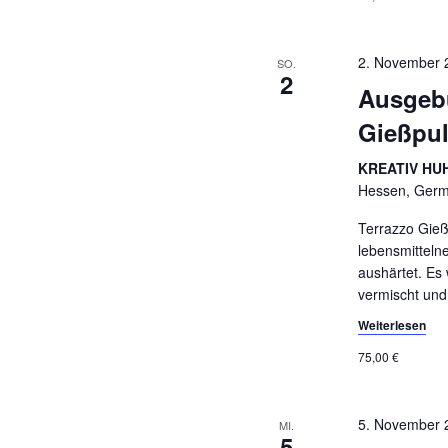
2. November 
SO.
2
Ausgebu
Gießpu
KREATIV HUH
Hessen, Ger
Terrazzo Gieß
lebensmittelne
aushärtet. Es
vermischt und
Weiterlesen
75,00 €
5. November 
MI.
5