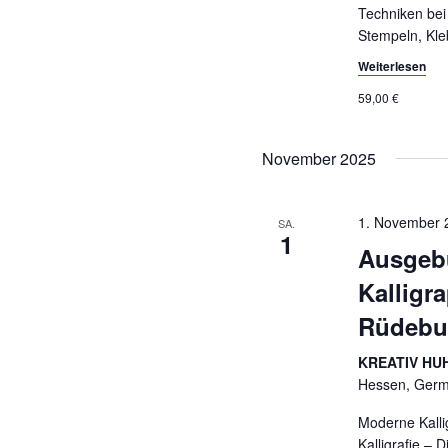
Techniken bei
Stempeln, Kle
Weiterlesen
59,00 €
November 2025
1. November 
SA.
1
Ausgebu
Kalligr
Rüdebus
KREATIV HUH
Hessen, Ger
Moderne Kalli
Kalligrafie – D