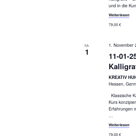
und in die Kun
Weiterlesen
79,00 €
1. November 
SA.
1
11-01-2
Kalligr
KREATIV HUH
Hessen, Ger
Klassische Kal
Kurs konzipier
Erfahrungen m
…
Weiterlesen
79,00 €