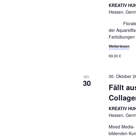
i
l
KREATIV HUH
g
ü
Hessen, Ger
s
a
Florales Aq
s
der Aquarellf
t
e
Farbübungen 
l
i
Weiterlesen
w
o
o
69,00 €
r
n
t
30. Oktober 2
DO.
.
30
Fällt a
Collage
KREATIV HUH
Hessen, Ger
Mixed Media- 
bildenden Kun