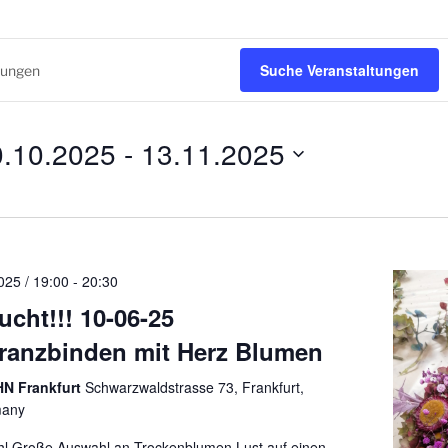
Suche Veranstaltungen
0.10.2025
 - 
13.11.2025
025 / 19:00
-
20:30
cht!!! 10-06-25
ranzbinden mit Herz Blumen
N Frankfurt
Schwarzwaldstrasse 73, Frankfurt,
many
l Große Auswahl an Trockenblumen Lust auf einen