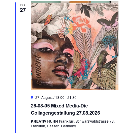
a
e
t
a
e
DO.
n
u
27
n
s
m
s
t
w
t
a
ä
a
h
l
l
l
t
e
u
t
n
n
u
.
g
n
A
g
n
e
s
n
i
H
27. August / 18:00
-
21:30
e
S
c
26-08-05 Mixed Media-Die
r
u
h
v
Collagengestaltung 27.08.2026
o
t
c
r
KREATIV HUHN Frankfurt
Schwarzwaldstrasse 73,
g
Frankfurt, Hessen, Germany
e
h
e