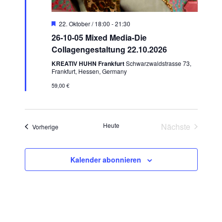
v
i
H
22. Oktober / 18:00
-
21:30
e
g
26-10-05 Mixed Media-Die
r
a
v
Collagengestaltung 22.10.2026
o
t
r
KREATIV HUHN Frankfurt
Schwarzwaldstrasse 73,
g
Frankfurt, Hessen, Germany
i
e
59,00 €
h
o
o
n
b
e
n
Heute
Nächste
Veranstaltungen
Vorherige
Veranstaltun
Kalender abonnieren