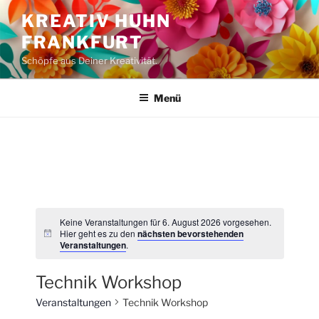
Zum
KREATIV HUHN
Inhalt
FRANKFURT
springen
Schöpfe aus Deiner Kreativität.
Menü
Keine Veranstaltungen für 6. August 2026 vorgesehen.
Hier geht es zu den
nächsten bevorstehenden
H
Veranstaltungen
.
i
n
w
Technik Workshop
e
i
Veranstaltungen
Technik Workshop
s