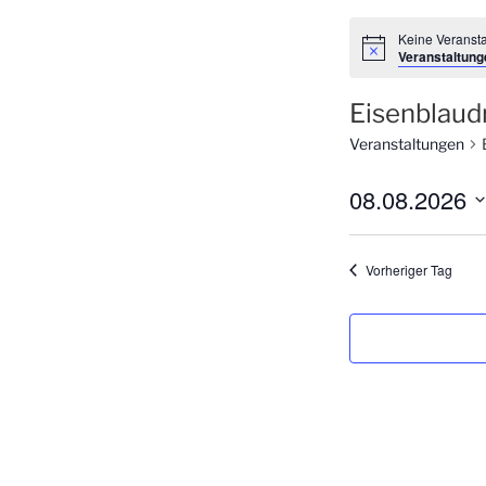
Keine Veransta
H
Veranstaltung
i
n
w
Eisenblaud
e
i
Veranstaltungen
s
08.08.2026
D
a
Vorheriger Tag
t
u
m
w
ä
h
l
e