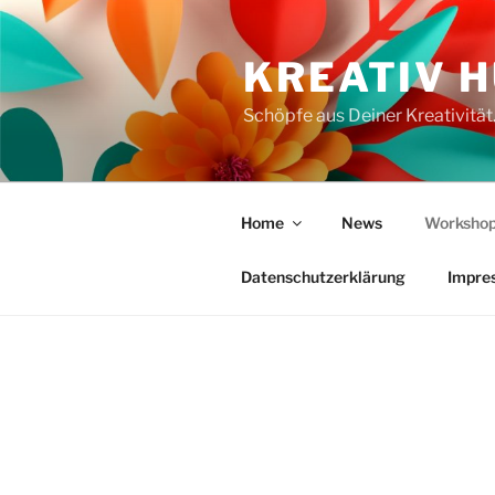
Zum
Inhalt
KREATIV 
springen
Schöpfe aus Deiner Kreativität
Home
News
Workshop
Datenschutzerklärung
Impre