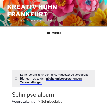
Zum
KREATIV HUHN
Inhalt
FRANKFURT
springen
Schöpfe aus Deiner Kreativität.
Menü
Keine Veranstaltungen für 9. August 2026 vorgesehen.
Hier geht es zu den
nächsten bevorstehenden
H
Veranstaltungen
.
i
n
w
Schnipselalbum
e
i
Veranstaltungen
Schnipselalbum
s